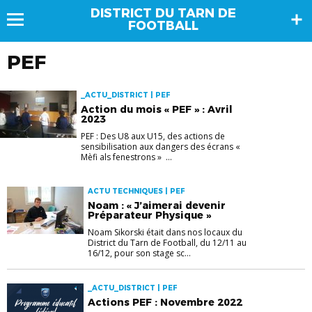
DISTRICT DU TARN DE
FOOTBALL
PEF
_ACTU_DISTRICT | PEF
Action du mois « PEF » : Avril
2023
PEF : Des U8 aux U15, des actions de
sensibilisation aux dangers des écrans «
Mèfi als fenestrons » ...
ACTU TECHNIQUES | PEF
Noam : « J’aimerai devenir
Préparateur Physique »
Noam Sikorski était dans nos locaux du
District du Tarn de Football, du 12/11 au
16/12, pour son stage sc...
_ACTU_DISTRICT | PEF
Actions PEF : Novembre 2022