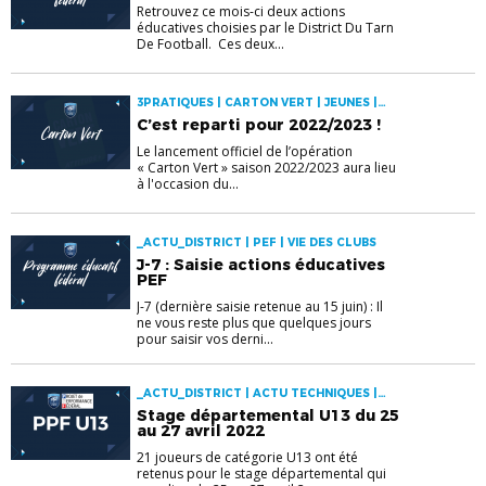
Retrouvez ce mois-ci deux actions
éducatives choisies par le District Du Tarn
De Football. Ces deux...
3PRATIQUES | CARTON VERT | JEUNES |
PEF
C’est reparti pour 2022/2023 !
Le lancement officiel de l’opération
« Carton Vert » saison 2022/2023 aura lieu
à l'occasion du...
_ACTU_DISTRICT | PEF | VIE DES CLUBS
J-7 : Saisie actions éducatives
PEF
J-7 (dernière saisie retenue au 15 juin) : Il
ne vous reste plus que quelques jours
pour saisir vos derni...
_ACTU_DISTRICT | ACTU TECHNIQUES |
PEF
Stage départemental U13 du 25
au 27 avril 2022
21 joueurs de catégorie U13 ont été
retenus pour le stage départemental qui