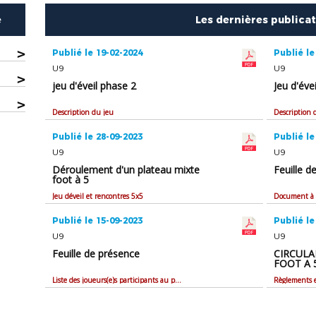
e
Les dernières publica
>
Publié le 19-02-2024
Publié le
U9
U9
>
jeu d'éveil phase 2
Jeu d'éve
>
Description du jeu
Description 
Publié le 28-09-2023
Publié le
U9
U9
Déroulement d'un plateau mixte
Feuille d
foot à 5
Jeu déveil et rencontres 5x5
Document à t
Publié le 15-09-2023
Publié le
U9
U9
Feuille de présence
CIRCULA
FOOT A 
Liste des joueurs(e)s participants au plateau
Règlements e