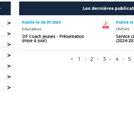
e
Les dernières publica
>
Publié le 20-07-2024
Publié le
Educateurs
DIVERS
>
DF Coach Jeunes - Présentation
Service c
(mise à jour)
(2024-202
>
>
<
1
-
2
-
3
-
4
-
5
>
>
>