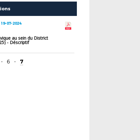
tions
 19-07-2024
ivique au sein du District
5) - Déscriptif
-
6
-
7