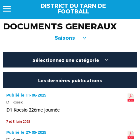
DISTRICT DU TARN DE
FOOTBALL
DOCUMENTS GENERAUX
Saisons
>
Sélectionnez une catégorie
>
Les dernières publications
Publié le 11-06-2025
D1 Koesio
D1 Koesio 22ème Journée
7 et 8 Juin 2025
Publié le 27-05-2025
D1 Koesio