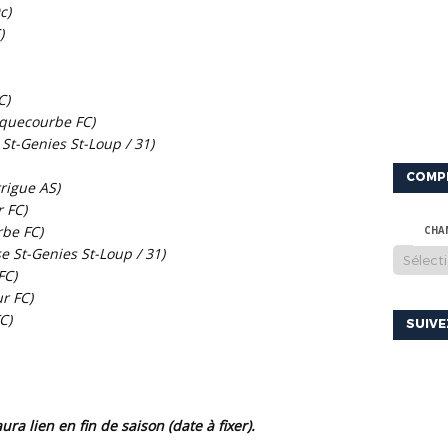
c)
)
C)
quecourbe FC)
St-Genies St-Loup / 31)
COMP
rigue AS)
r FC)
be FC)
CHA
e St-Genies St-Loup / 31)
FC)
r FC)
C)
SUIV
aura lien en fin de saison (date à fixer).