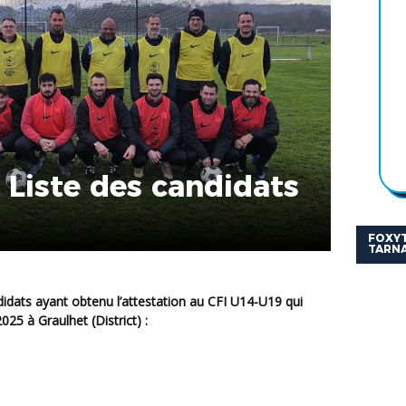
 Liste des candidats
FOXYT
TARNA
025 à Graulhet (District) :