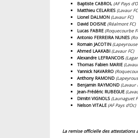
Baptiste CABROL
(AF Pays d’O
Matthieu CELARIES
(Lavaur FC
Lionel DALMON
(Lavaur FC)
David DOISNE
(Réalmont FC)
Lucas FABRE
(Roquecourbe F
Antonio FERREIRA NUNES
(Ro
Romain JACOTIN
(Lapeyrouse 
Ahmed LAAKABI
(Lavaur FC)
Alexandre LEFRANCOIS
(Lagar
Thomas Fabien MARIE
(Lavau
Yannick NAVARRO
(Roquecour
Anthony RAMOND
(Lapeyrous
Benjamin RAYMOND
(Lavaur 
Jean-Frédéric RUBEGUE
(Lavau
Dimitri VIGNOLS
(Launaguet F
Nelson VITALE
(AF Pays d’Oc)
La remise officielle des attestations 