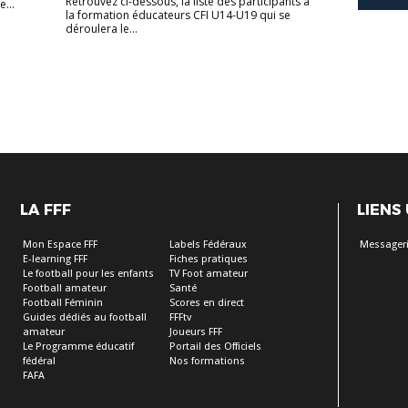
Retrouvez ci-dessous, la liste des participants à
e...
la formation éducateurs CFI U14-U19 qui se
déroulera le...
LA FFF
LIENS
Mon Espace FFF
Labels Fédéraux
Messageri
E-learning FFF
Fiches pratiques
Le football pour les enfants
TV Foot amateur
Football amateur
Santé
Football Féminin
Scores en direct
Guides dédiés au football
FFFtv
amateur
Joueurs FFF
Le Programme éducatif
Portail des Officiels
fédéral
Nos formations
FAFA