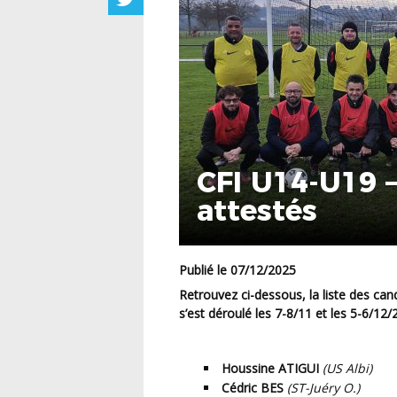
CFI U14-U19 –
attestés
Publié le 07/12/2025
Retrouvez ci-dessous, la liste des candidats ayant obtenu l’attestation au CFI U14-U19 qui
s’est déroulé les 7-8/11 et les 5-6/12/2
Houssine ATIGUI
(US Albi)
Cédric BES
(ST-
Juéry
O.)