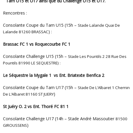
Tarn U15 et U17 ainsi que du Challenge U15 et U17.
Rencontres :
Consolante Coupe du Tarn U15 (15h –
Stade Lalande Quai De
) :
Lalande
81260 BRASSAC
Brassac FC 1 vs Roquecourbe FC 1
Consolante Challenge U15 (15h –
Stade Les Pountils 2 28 Rue Des
Pountils 81990 LE SEQUESTRE
) :
Le Séquestre la Mygale 1 vs Ent. Briatexte Benfica 2
Consolante Coupe du Tarn U17 (15h –
Stade De L’Albaret 1 Chemin
)
De L’Albaret
81160 ST JUERY
St Juéry O. 2 vs Ent. Thoré FC 81 1
Consolante Challenge U17 (14h –
Stade André Massoutier
81500
)
GIROUSSENS