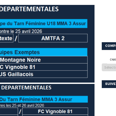
COMP
CHA
SUIV