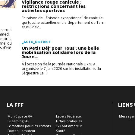
Vigilance rouge canicule :
restrictions concernant les
activités sportives
En raison de l'épisode exceptionnel de canicule
qui touche actuellement le département du Tarn
et qui dev...
 seront
samedi
compris.
_ACTU_DISTRICT
nnel du
s d’été
Un Petit Déj’ pour Tous : une belle
mobilisation solidaire lors de la
Journ...
À l’occasion de la Journée Nationale U7/U9
organisée le 7 juin 2026 sur les installations du
Séquestre La...
LA FFF
LIENS
Mon Espace FFF
Labels Fédéraux
Messageri
E-learning FFF
Fiches pratiques
Le football pour les enfants
TV Foot amateur
Football amateur
Santé