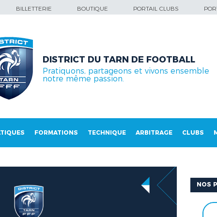
BILLETTERIE
BOUTIQUE
PORTAIL CLUBS
PORT
DISTRICT DU TARN DE FOOTBALL
Pratiquons, partageons et vivons ensemble
notre même passion.
TIQUES
FORMATIONS
TECHNIQUE
ARBITRAGE
CLUBS
NOS P