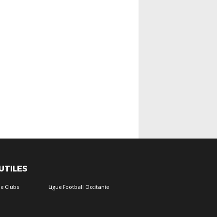
 UTILES
e Clubs
Ligue Football Occitanie