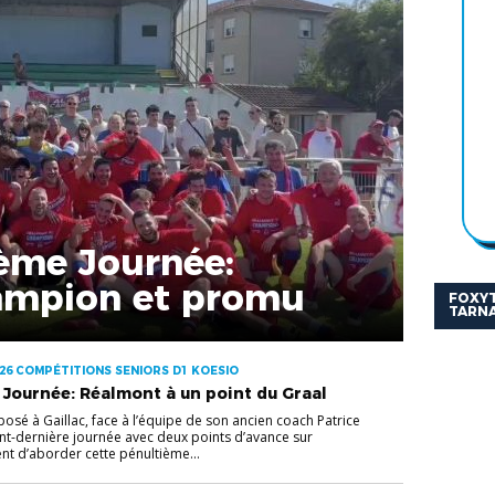
ème Journée:
ampion et promu
FOXYT
TARNA
26 COMPÉTITIONS SENIORS D1 KOESIO
Journée: Réalmont à un point du Graal
posé à Gaillac, face à l’équipe de son ancien coach Patrice
ant-dernière journée avec deux points d’avance sur
 d’aborder cette pénultième...