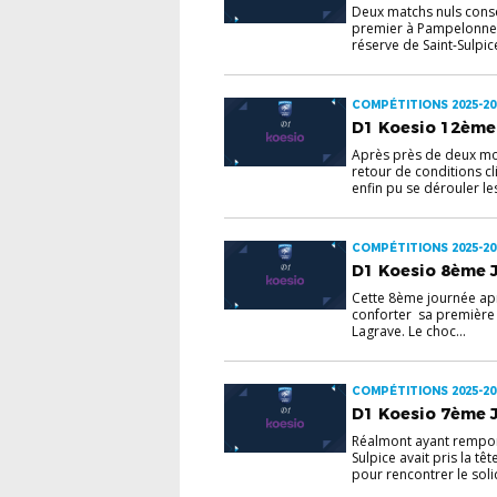
Deux matchs nuls conséc
premier à Pampelonne l
réserve de Saint-Sulpice
COMPÉTITIONS 2025-20
D1 Koesio 12ème 
Après près de deux moi
retour de conditions c
enfin pu se dérouler les
COMPÉTITIONS 2025-20
D1 Koesio 8ème J
Cette 8ème journée apr
conforter sa première p
Lagrave. Le choc...
COMPÉTITIONS 2025-20
D1 Koesio 7ème 
Réalmont ayant remport
Sulpice avait pris la t
pour rencontrer le solid