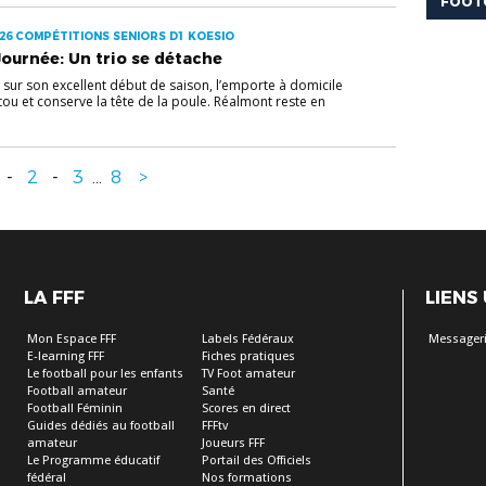
FOOT
26 COMPÉTITIONS SENIORS D1 KOESIO
ournée: Un trio se détache
e sur son excellent début de saison, l’emporte à domicile
utou et conserve la tête de la poule. Réalmont reste en
-
2
-
3
...
8
>
LA FFF
LIENS
Mon Espace FFF
Labels Fédéraux
Messageri
E-learning FFF
Fiches pratiques
Le football pour les enfants
TV Foot amateur
Football amateur
Santé
Football Féminin
Scores en direct
Guides dédiés au football
FFFtv
amateur
Joueurs FFF
Le Programme éducatif
Portail des Officiels
fédéral
Nos formations