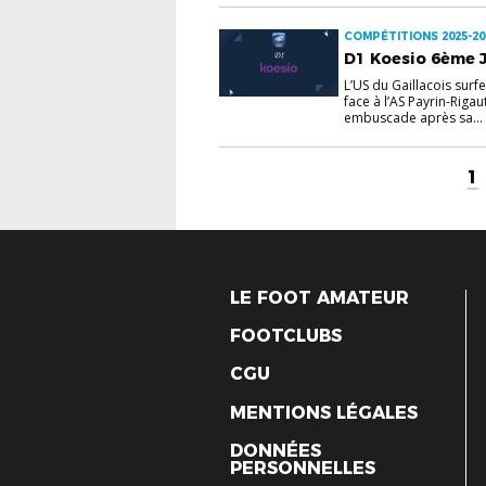
COMPÉTITIONS 2025-20
D1 Koesio 6ème J
L’US du Gaillacois surf
face à l’AS Payrin-Riga
embuscade après sa...
1
LE FOOT AMATEUR
FOOTCLUBS
CGU
MENTIONS LÉGALES
DONNÉES
PERSONNELLES