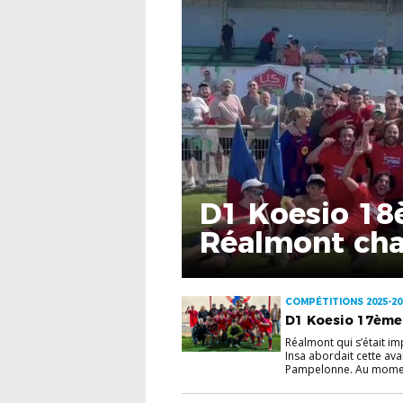
D1 Koesio 18
Réalmont ch
COMPÉTITIONS 2025-20
D1 Koesio 17ème 
Réalmont qui s’était im
Insa abordait cette av
Pampelonne. Au moment