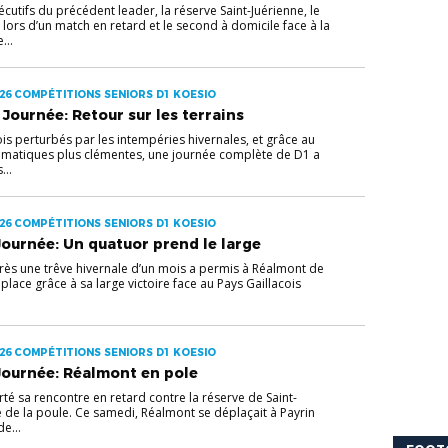
utifs du précédent leader, la réserve Saint-Juérienne, le
ors d’un match en retard et le second à domicile face à la
...
26 COMPÉTITIONS SENIORS D1 KOESIO
Journée: Retour sur les terrains
s perturbés par les intempéries hivernales, et grâce au
limatiques plus clémentes, une journée complète de D1 a
...
26 COMPÉTITIONS SENIORS D1 KOESIO
ournée: Un quatuor prend le large
ès une trêve hivernale d’un mois a permis à Réalmont de
lace grâce à sa large victoire face au Pays Gaillacois
26 COMPÉTITIONS SENIORS D1 KOESIO
Journée: Réalmont en pole
é sa rencontre en retard contre la réserve de Saint-
ête de la poule. Ce samedi, Réalmont se déplaçait à Payrin
e...