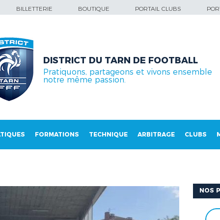
BILLETTERIE
BOUTIQUE
PORTAIL CLUBS
PORT
DISTRICT DU TARN DE FOOTBALL
Pratiquons, partageons et vivons ensemble
notre même passion.
TIQUES
FORMATIONS
TECHNIQUE
ARBITRAGE
CLUBS
NOS P