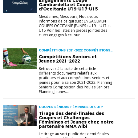
Engagements Coupe
Gambardella et Coupe
d’Occitanie U19-U17-U15
Mesdames, Messieurs, Nous vous
informons de ce qui suit : ENGAGEMENT
COUPES OCCITANIE JEUNES : U19 – U17 et
U15 Voir les listes en pièces jointes des
clubs engagés à ce jour...
COMPÉTITIONS 2021-2022 COMPÉTITIONS
SENIORS U13 U15 U17 U19
Compétitions Seniors et
Jeunes 2021-2022
Retrouvez à la suite de cet article
différents documents relatifs aux
pratiques et aux compétitions seniors et
jeunes pour la saison 2021-2022. Planning
Seniors Composition des Poules Seniors
Planning Jeunes...
COUPES SÉNIORS FÉMININES U15 U17
Tirage des demi-finales des
Coupes et Challenges
Féminines et Jeunes chez notre
partenaire MMA Albi
Le tirage au sort public des demi-finales