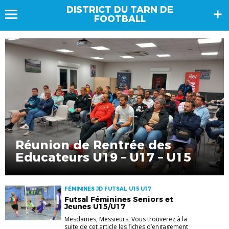
DISTRICT DU TARN DE
FOOTBALL
Réunion de Rentrée des
Educateurs U19 – U17 – U15
FÉMININES JD FUTSAL U15 U17
Futsal Féminines Seniors et
Jeunes U15/U17
Mesdames, Messieurs, Vous trouverez à la
suite de cet article les fiches d’engagement