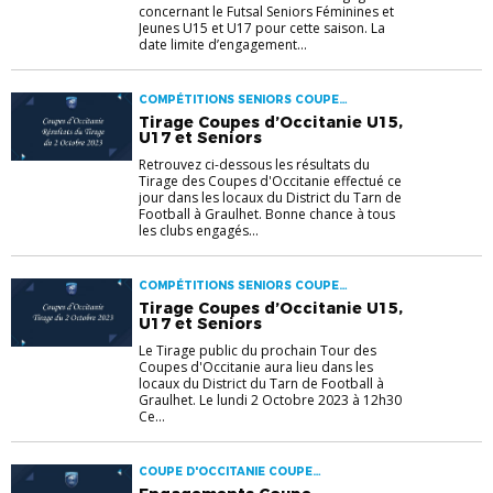
concernant le Futsal Seniors Féminines et
Jeunes U15 et U17 pour cette saison. La
date limite d’engagement...
COMPÉTITIONS SENIORS COUPE
D'OCCITANIE U15 U17
Tirage Coupes d’Occitanie U15,
U17 et Seniors
Retrouvez ci-dessous les résultats du
Tirage des Coupes d'Occitanie effectué ce
jour dans les locaux du District du Tarn de
Football à Graulhet. Bonne chance à tous
les clubs engagés...
COMPÉTITIONS SENIORS COUPE
D'OCCITANIE U15 U17
Tirage Coupes d’Occitanie U15,
U17 et Seniors
Le Tirage public du prochain Tour des
Coupes d'Occitanie aura lieu dans les
locaux du District du Tarn de Football à
Graulhet. Le lundi 2 Octobre 2023 à 12h30
Ce...
COUPE D'OCCITANIE COUPE
GAMBARDELLA U15 U17 U19