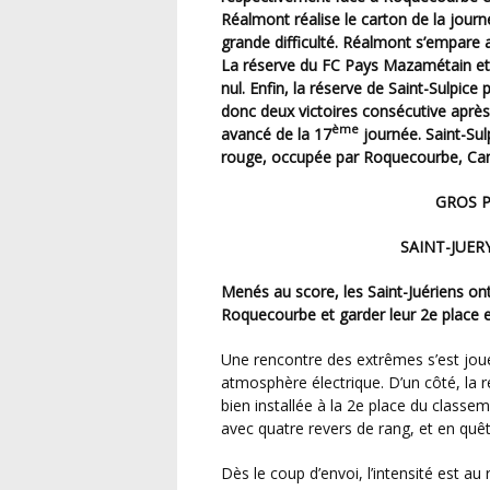
Réalmont réalise le carton de la jour
grande difficulté. Réalmont s’empare
La réserve du FC Pays Mazamétain et l
nul. Enfin, la réserve de Saint-Sulpic
donc deux victoires consécutive après
ème
avancé de la 17
journée. Saint-Sul
rouge, occupée par Roquecourbe, Ca
GROS 
SAINT-JUER
Menés au score, les Saint-Juériens ont réussi à renverser le match pour l’emporter 3-1 contre
Roquecourbe et garder leur 2e place 
Une rencontre des extrêmes s’est jouée ce samedi au stade de l’Albaret, dans une
atmosphère électrique. D’un côté, la r
bien installée à la 2e place du classe
avec quatre revers de rang, et en quête
Dès le coup d’envoi, l’intensité est au rendez-vous. Les Verts, échaudés par leur entame