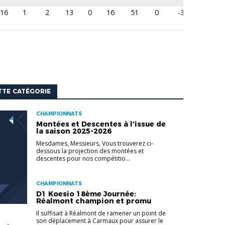
16
1
2
13
0
16
51
0
-35
TTE CATÉGORIE
CHAMPIONNATS
Montées et Descentes à l’issue de
la saison 2025-2026
Mesdames, Messieurs, Vous trouverez ci-
dessous la projection des montées et
descentes pour nos compétitio...
CHAMPIONNATS
D1 Koesio 18ème Journée:
Réalmont champion et promu
Il suffisait à Réalmont de ramener un point de
son déplacement à Carmaux pour assurer le