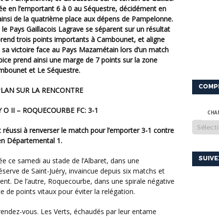
née en l’emportant 6 à 0 au Séquestre, décidément en
 ainsi de la quatrième place aux dépens de Pampelonne.
e Pays Gaillacois Lagrave se séparent sur un résultat
e prend trois points importants à Cambounet, et aligne
 sa victoire face au Pays Mazamétain lors d’un match
pice prend ainsi une marge de 7 points sur la zone
mbounet et Le Séquestre.
COMP
PLAN SUR LA RENCONTRE
Y O II – ROQUECOURBE FC: 3-1
CHA
en Départemental 1.
SUIV
éserve de Saint-Juéry, invaincue depuis six matchs et
ment. De l’autre, Roquecourbe, dans une spirale négative
 de points vitaux pour éviter la relégation.