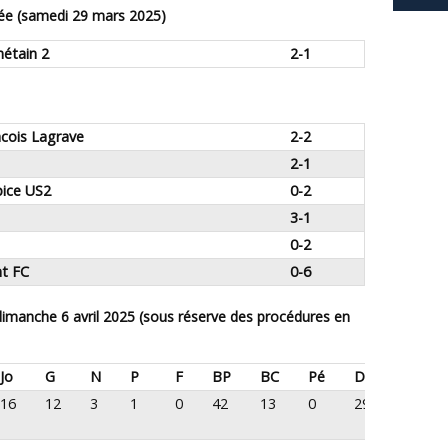
ée (samedi 29 mars 2025)
métain 2
2-1
acois Lagrave
2-2
2-1
pice US2
0-2
3-1
0-2
nt FC
0-6
Jo
G
N
P
F
BP
BC
Pé
Dif
16
12
3
1
0
42
13
0
29