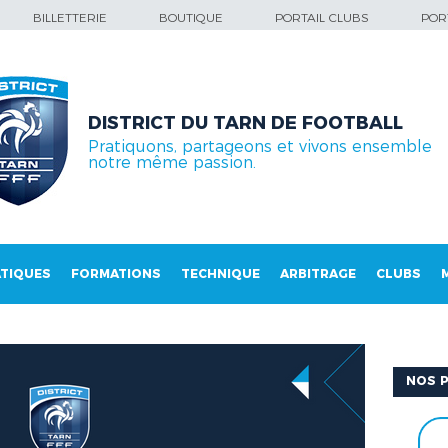
BILLETTERIE
BOUTIQUE
PORTAIL CLUBS
PORT
DISTRICT DU TARN DE FOOTBALL
Pratiquons, partageons et vivons ensemble
notre même passion.
TIQUES
FORMATIONS
TECHNIQUE
ARBITRAGE
CLUBS
NOS P