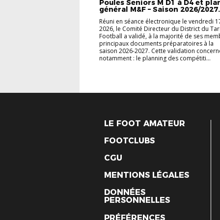
Poules Seniors M D1 à D4 et pla
général M&F – Saison 2026/2027.
Réuni en séance électronique le vendredi 17 
2026, le Comité Directeur du District du Ta
Football a validé, à la majorité de ses mem
principaux documents préparatoires à la
saison 2026-2027. Cette validation concern
notamment : le planning des compétiti...
LE FOOT AMATEUR
FOOTCLUBS
CGU
MENTIONS LÉGALES
DONNÉES
PERSONNELLES
PRÉFÉRENCES