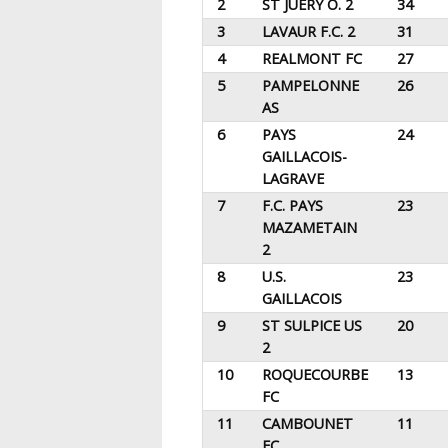
2
ST JUERY O. 2
34
3
LAVAUR F.C. 2
31
4
REALMONT FC
27
5
PAMPELONNE
26
AS
6
PAYS
24
GAILLACOIS-
LAGRAVE
7
F.C. PAYS
23
MAZAMETAIN
2
8
U.S.
23
GAILLACOIS
9
ST SULPICE US
20
2
10
ROQUECOURBE
13
FC
11
CAMBOUNET
11
FC