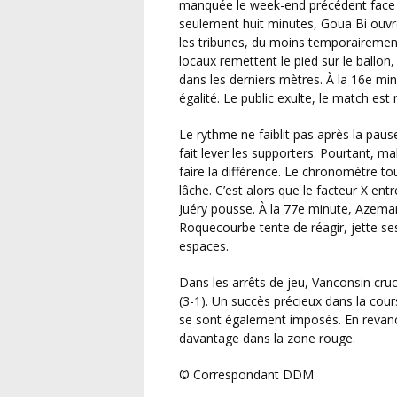
manquée le week-end précédent face 
seulement huit minutes, Goua Bi ouvre
les tribunes, du moins temporairement.
locaux remettent le pied sur le ballon, 
dans les derniers mètres. À la 16e min
égalité. Le public exulte, le match est 
Le rythme ne faiblit pas après la pause. Chaque ballon devient une bataille, chaque attaque
fait lever les supporters. Pourtant, m
faire la différence. Le chronomètre t
lâche. C’est alors que le facteur X ent
Juéry pousse. À la 77e minute, Azemar 
Roquecourbe tente de réagir, jette ses
espaces.
Dans les arrêts de jeu, Vanconsin crucifie une ultime fois le gardien adverse et scelle le score
(3-1). Un succès précieux dans la cou
se sont également imposés. En revan
davantage dans la zone rouge.
© Correspondant DDM