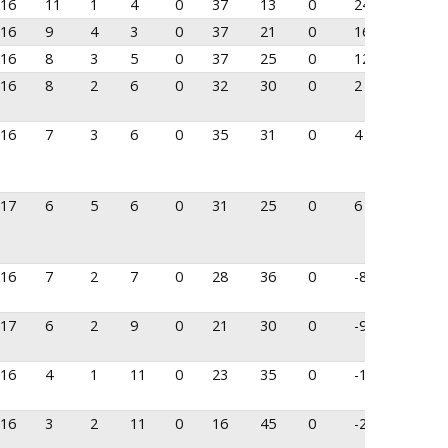
16
11
1
4
0
37
13
0
24
16
9
4
3
0
37
21
0
16
16
8
3
5
0
37
25
0
12
16
8
2
6
0
32
30
0
2
16
7
3
6
0
35
31
0
4
17
6
5
6
0
31
25
0
6
16
7
2
7
0
28
36
0
-8
17
6
2
9
0
21
30
0
-9
16
4
1
11
0
23
35
0
-12
16
3
2
11
0
16
45
0
-29