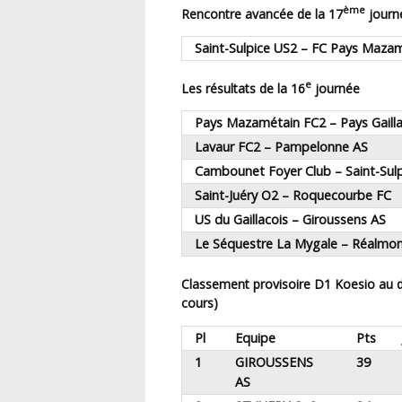
ème
Rencontre avancée de la 17
journ
Saint-Sulpice US2 – FC Pays Maza
e
Les résultats de la 16
journée
Pays Mazamétain FC2 – Pays Gaill
Lavaur FC2 – Pampelonne AS
Cambounet Foyer Club – Saint-Sul
Saint-Juéry O2 – Roquecourbe FC
US du Gaillacois – Giroussens AS
Le Séquestre La Mygale – Réalmo
Classement provisoire D1 Koesio au dimanche 6 avril 2025 (sous réserve des procédures en
cours)
Pl
Equipe
Pts
1
GIROUSSENS
39
AS