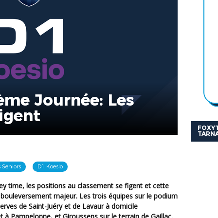
ème Journée: Les
figent
FOXYT
TARNA
 Seniors
D1 Koesio
 bouleversement majeur. Les trois équipes sur le podium
erves de Saint-Juéry et de Lavaur à domicile
à Pampelonne, et Giroussens sur le terrain de Gaillac.