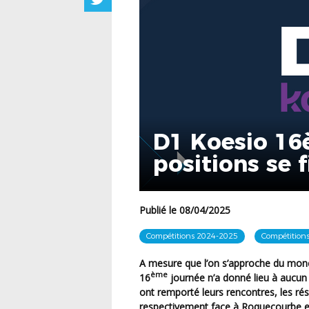
D1 Koesio 16
positions se 
Publié le 08/04/2025
Compétitions 2024-2025
Compétitions
A mesure que l’on s’approche du money time, les positions au classement se figent et cette
ème
16
journée n’a donné lieu à aucun
ont remporté leurs rencontres, les rés
respectivement face à Roquecourbe et 