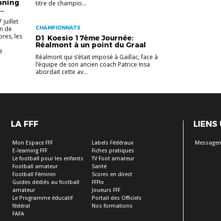
nning
titre de champio...
..
juillet
rn de
CHAMPIONNATS
bres, les
D1 Koesio 17ème Journée:
Réalmont à un point du Graal
e
Réalmont qui s’était imposé à Gaillac, face à
l’équipe de son ancien coach Patrice Insa
abordait cette av...
LA FFF
LIENS
Mon Espace FFF
Labels Fédéraux
Messageri
E-learning FFF
Fiches pratiques
Le football pour les enfants
TV Foot amateur
Football amateur
Santé
Football Féminin
Scores en direct
Guides dédiés au football
FFFtv
amateur
Joueurs FFF
Le Programme éducatif
Portail des Officiels
fédéral
Nos formations
FAFA